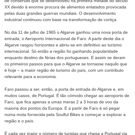
de conservas que se desenvolveu na primeira metade do século
XX devido à enorme procura de alimentos enlatados provocada
pelas duas grandes guerras mundiais. O desenvolvimento
industrial continuou com base na transformação de cortiça.
No dia 11 de julho de 1965 o Algarve ganhou uma nova porta de
entrada, o Aeroporto Internacional de Faro. A partir deste dia o
Algarve rasgou horizontes e abriu-se em definitivo ao turismo
internacional. Só então a região foi ganhando popularidade
enquanto destino de férias dos portugueses. E assim se deram
os primeiros passos para que o Algarve se tornasse naquilo que
é hoje – a maior região de turismo do país, com um contributo
relevante para a economia.
Faro passou a ser, então, a porta de entrada do Algarve e, em
muitos casos, de Portugal. É tão cómodo chegar ao aeroporto de
Faro, que fica apenas a umas meras 2 a 3 horas de voo da
maioria dos pontos da Europa. E a partir de Faro é só pegar
numa mota fornecida pela Soulful Bikes e começar a explorar a
região e o país.
É cada vez maior o número de turistas que chega a Portugal via