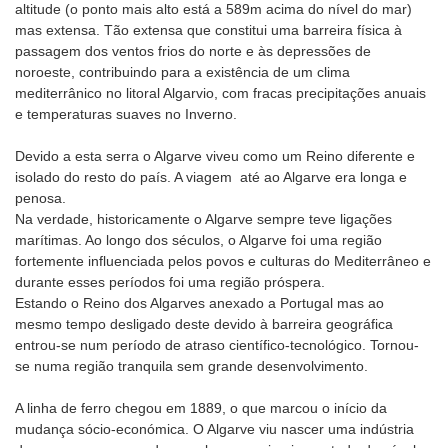
altitude (o ponto mais alto está a 589m acima do nível do mar)
mas extensa. Tão extensa que constitui uma barreira física à
passagem dos ventos frios do norte e às depressões de
noroeste, contribuindo para a existência de um clima
mediterrânico no litoral Algarvio, com fracas precipitações anuais
e temperaturas suaves no Inverno.
Devido a esta serra o Algarve viveu como um Reino diferente e
isolado do resto do país. A viagem até ao Algarve era longa e
penosa.
Na verdade, historicamente o Algarve sempre teve ligações
marítimas. Ao longo dos séculos, o Algarve foi uma região
fortemente influenciada pelos povos e culturas do Mediterrâneo e
durante esses períodos foi uma região próspera.
Estando o Reino dos Algarves anexado a Portugal mas ao
mesmo tempo desligado deste devido à barreira geográfica
entrou-se num período de atraso científico-tecnológico. Tornou-
se numa região tranquila sem grande desenvolvimento.
A linha de ferro chegou em 1889, o que marcou o início da
mudança sócio-económica. O Algarve viu nascer uma indústria