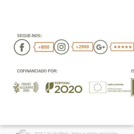
SEGUE-NOS:
COFINANCIADO POR:
I
2026 © Soulful Bikes - Todos os direitos reservados.