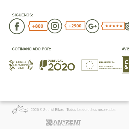
SÍGUENOS:
COFINANCIADO POR:
AVI
2026 © Soulful Bikes - Todos los derechos reservados.