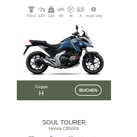
750cc
420
220
80
M
A
mehr info
Gruppe
BUCHEN
H
SOUL TOURER
Honda CB500X