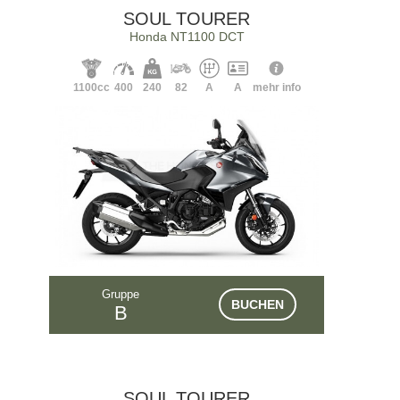
SOUL TOURER
Honda NT1100 DCT
1100cc
400
240
82
A
A
mehr info
Gruppe
BUCHEN
B
SOUL TOURER