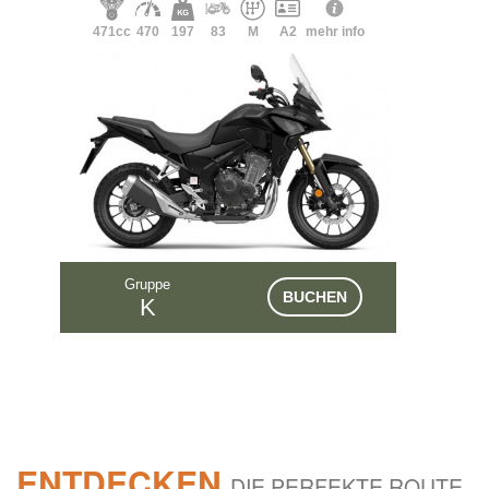
471cc
470
197
83
M
A2
mehr info
Gruppe
BUCHEN
K
ENTDECKEN
DIE PERFEKTE ROUTE