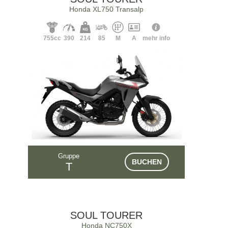
Honda XL750 Transalp
755cc
390
214
85
M
A
mehr info
Gruppe
BUCHEN
T
SOUL TOURER
Honda NC750X