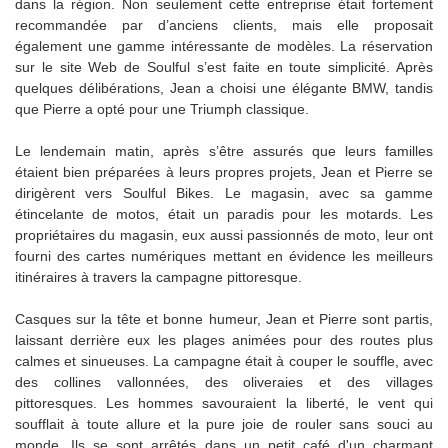
dans la région. Non seulement cette entreprise était fortement
recommandée par d’anciens clients, mais elle proposait
également une gamme intéressante de modèles. La réservation
sur le site Web de Soulful s’est faite en toute simplicité. Après
quelques délibérations, Jean a choisi une élégante BMW, tandis
que Pierre a opté pour une Triumph classique.
Le lendemain matin, après s’être assurés que leurs familles
étaient bien préparées à leurs propres projets, Jean et Pierre se
dirigèrent vers Soulful Bikes. Le magasin, avec sa gamme
étincelante de motos, était un paradis pour les motards. Les
propriétaires du magasin, eux aussi passionnés de moto, leur ont
fourni des cartes numériques mettant en évidence les meilleurs
itinéraires à travers la campagne pittoresque.
Casques sur la tête et bonne humeur, Jean et Pierre sont partis,
laissant derrière eux les plages animées pour des routes plus
calmes et sinueuses. La campagne était à couper le souffle, avec
des collines vallonnées, des oliveraies et des villages
pittoresques. Les hommes savouraient la liberté, le vent qui
soufflait à toute allure et la pure joie de rouler sans souci au
monde. Ils se sont arrêtés dans un petit café d'un charmant