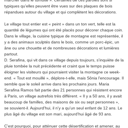
marcher dans le tumulte ». Certaines de ces paroles sont si
typiques qu'elles peuvent être vues sur des plaques de bois
répandues autour du village et qui complètent les décorations.
Le village tout entier est « peint » dans un ton vert, telle est la
quantité de légumes qui ont été placés pour décorer chaque coin.
Dans le village, la cuisine typique de montagne est représentée, il
y a des animaux sculptés dans le bois, comme un porc-épic, un
âne ou une chouette et de nombreuses décorations et lumières
partout.
D. Serafina, qui vit dans ce village depuis toujours, s'inquiète de la
pluie tombée la nuit précédente et craint que le temps puisse
éloigner les visiteurs qui pourraient visiter la montagne ce week-
end. « Tout est mouillé », déplore-t-elle, mais Sônia l'encourage. Il
semble que le soleil arrive dans les prochains jours. Maria
Serafina Ramos fait partie des 21 personnes qui résistent encore
à Paris, un village autrefois très différent. « Il y a 50 ans, il y avait
beaucoup de familles, des maisons de six ou sept personnes »,
se souvient-il. Aujourd'hui, il n'y a qu'un seul enfant de 12 ans. Le
plus âgé du village est son mari, aujourd'hui âgé de 93 ans.
C'est pourquoi, pour atténuer cette désertification et amener, au