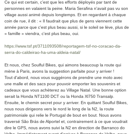
Ce qui est certain, c’est que les efforts déployés par tant de
personnes en valaient la peine. Maria Serafina n'avait pas vu son
village aussi animé depuis longtemps. Et en regardant à chaque
coin de rue, il dit : « Il faudrait que plus de gens viennent cette
année parce que c'est plus beau aussi, si le soleil se lève, plus de
« famille » viendra, c'est plus beau, oui.
https://www.tsf.pt/3711093508/reportagem-tsf-no-coracao-da-
serra-do-caldeirao-ha-uma-aldeia-natal/
Et nous, chez Soulful Bikes, qui aimons beaucoup la route qui
mène à Paris, avons la suggestion parfaite pour y arriver !
Tout d'abord, nous vous suggérons de prendre une moto avec
une malle et des sacs pour pouvoir emporter les souvenirs et
cadeaux que vous achèterez au Village Natal. Une bonne option
serait la Honda NT1100 DCT ou la Honda Xl750 Transalp.
Ensuite, le chemin secret pour y arriver. En quittant Soulful Bikes,
nous nous dirigeons vers le nord le long de la N2, la route
patrimoniale qui relie le Portugal de bout en bout. Nous avons
traversé São Brás de Alportel et, contrairement à ce que voudrait
dire le GPS, nous avons suivi la N2 en direction de Barranco do