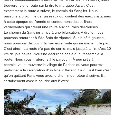
Velho. Immédiatement avant d'arriver à Barranco do Velho, nous
trouverons une route sur la droite marquée Javali. C'est
exactement la route à suivre, le chemin du Sanglier. Nous
passons à proximité de ruisseaux qui coulent des eaux cristallines
à cette époque de l'année et contournons des collines
verdoyantes qui créent une route aux courbes délicieuses.
Le chemin du Sanglier arrive à une bifurcation. À droite, nous
pouvons retourner à São Brás de Alportel. Sur le côté gauche,
nous pouvons découvrir la meilleure route qui ne mène nulle part.
C'est ainsi ! La route n'a pas de sortie, mais jusqu'à la fin, c'est 10
km de joie pavée. Nous ne décrirons pas à quoi ressemble la
route. Nous vous inviterons à le parcourir. À peu près à mi-
chemin, vous trouverez le village de Parises où vous pourrez
participer à la célébration d'un Noël différent. Ce qui est bien c'est
qu'en quittant Paris vous avez le chemin du retour à suivre. Et
certainement avec le sourire aux lèvres!